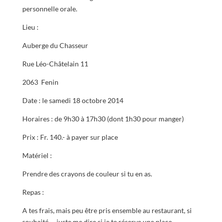
personnelle orale.
Lieu :
Auberge du Chasseur
Rue Léo-Châtelain 11
2063 Fenin
Date : le samedi 18 octobre 2014
Horaires : de 9h30 à 17h30 (dont 1h30 pour manger)
Prix : Fr. 140.- à payer sur place
Matériel :
Prendre des crayons de couleur si tu en as.
Repas :
A tes frais, mais peu être pris ensemble au restaurant, si
souhaité … juste me dire si je te réserve une place.